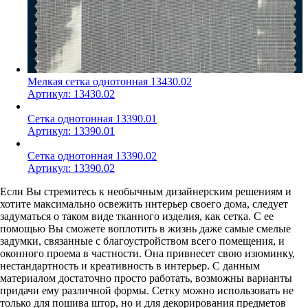
Мелкая сетка однотонная 13430.02
Артикул:
13430.02
Сетка однотонная 13390.01
Артикул:
13390.01
Сетка однотонная 13390.02
Артикул:
13390.02
Если Вы стремитесь к необычным дизайнерским решениям и
хотите максимально освежить интерьер своего дома, следует
задуматься о таком виде тканного изделия, как сетка. С ее
помощью Вы сможете воплотить в жизнь даже самые смелые
задумки, связанные с благоустройством всего помещения, и
оконного проема в частности. Она привнесет свою изюминку,
нестандартность и креативность в интерьер. С данным
материалом достаточно просто работать, возможны варианты
придачи ему различной формы. Сетку можно использовать не
только для пошива штор, но и для декорирования предметов