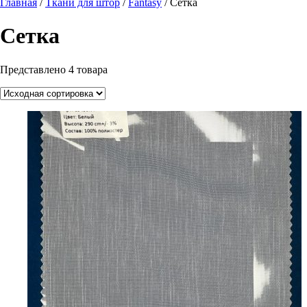
Главная
/
Ткани для штор
/
Fantasy
/ Сетка
Сетка
Представлено 4 товара